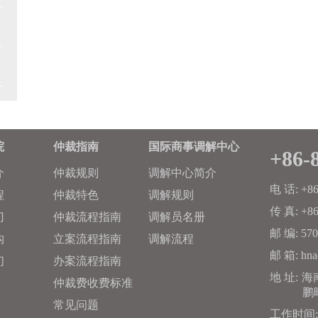
院
仲裁指南
国际商事调解中心
+86-
介
仲裁规则
调解中心简介
电 话:
+86
程
仲裁特色
调解规则
传 真:
+86
门
仲裁流程指南
调解员名册
邮 编:
570
构
立案流程指南
调解流程
邮 箱:
hna
们
办案流程指南
地 址:
海
仲裁费收费标准
鹏
常见问题
工作时间: