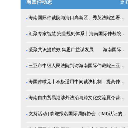
海国仲动态
更
海南国际仲裁院与海口高新区、秀英法院签署商事纠纷多...
汇聚专家智慧 完善规则体系丨海南国际仲裁院召开仲裁...
凝聚共识提质效 集思广益谋发展——海南国际仲裁院举...
三亚市中级人民法院到访海南国际仲裁院三亚分院座谈交...
海国仲瞰见丨积极适用中间裁决机制，提高仲裁公信力
海南自由贸易港涉外法治与跨文化交流夏令营师生来我院...
支持活动 | 欢迎报名国际调解协会（IMI)认证的...