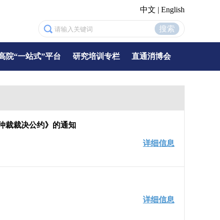
中文
|
English
搜索
高院“一站式”平台
研究培训专栏
直通消博会
仲裁裁决公约》的通知
详细信息
详细信息