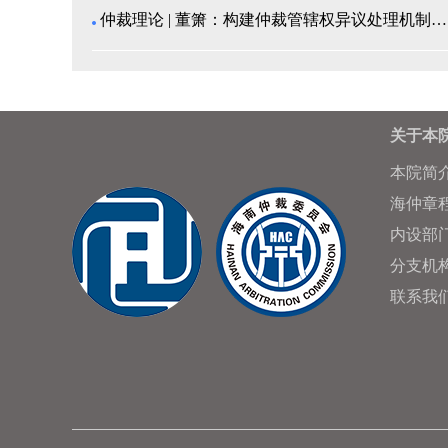
仲裁理论 | 董箫：构建仲裁管辖权异议处理机制的中...
关于本
本院简
海仲章
内设部
分支机
联系我