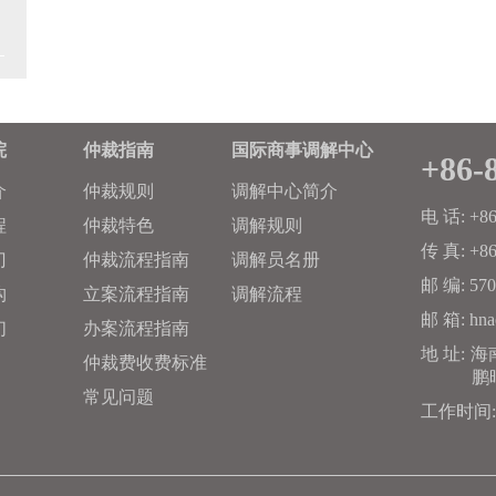
院
仲裁指南
国际商事调解中心
+86-
介
仲裁规则
调解中心简介
电 话:
+86
程
仲裁特色
调解规则
传 真:
+86
门
仲裁流程指南
调解员名册
邮 编:
570
构
立案流程指南
调解流程
邮 箱:
hna
们
办案流程指南
地 址:
海
仲裁费收费标准
鹏
常见问题
工作时间: