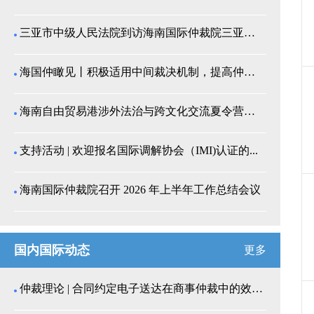
三亚市中级人民法院到访海南国际仲裁院三亚分院座谈交...
海国仲瞰见丨积极适用中间裁决机制，提高仲裁公信力
海南自由贸易港涉外法治与跨文化交流夏令营师生来我院...
支持活动 | 欢迎报名国际调解协会（IMI)认证的...
海南国际仲裁院召开 2026 年上半年工作总结会议
国内国际动态
更多
仲裁理论 | 合同约定电子送达在商事仲裁中的效力认...