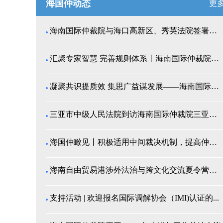
海国仲动态
更
海南国际仲裁院与海口高新区、秀英法院签署商事纠纷多...
汇聚专家智慧 完善规则体系丨海南国际仲裁院召开仲裁...
凝聚共识提质效 集思广益谋发展——海南国际仲裁院举...
三亚市中级人民法院到访海南国际仲裁院三亚分院座谈交...
海国仲瞰见丨积极适用中间裁决机制，提高仲裁公信力
海南自由贸易港涉外法治与跨文化交流夏令营师生来我院...
支持活动 | 欢迎报名国际调解协会（IMI)认证的...