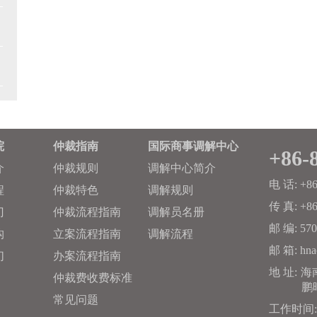
院
仲裁指南
国际商事调解中心
+86-
介
仲裁规则
调解中心简介
电 话:
+86
程
仲裁特色
调解规则
传 真:
+86
门
仲裁流程指南
调解员名册
邮 编:
570
构
立案流程指南
调解流程
邮 箱:
hna
们
办案流程指南
地 址:
海
仲裁费收费标准
鹏
常见问题
工作时间: