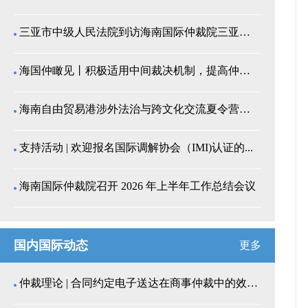
三亚市中级人民法院到访海南国际仲裁院三亚分院座谈交...
海国仲瞰见丨积极适用中间裁决机制，提高仲裁公信力
海南自由贸易港涉外法治与跨文化交流夏令营师生来我院...
支持活动 | 欢迎报名国际调解协会（IMI)认证的...
海南国际仲裁院召开 2026 年上半年工作总结会议
国内国际动态
更多
仲裁理论 | 合同约定电子送达在商事仲裁中的效力认...