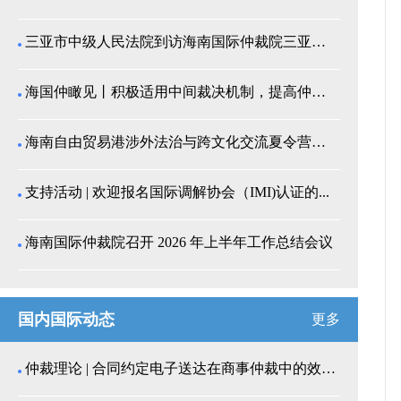
三亚市中级人民法院到访海南国际仲裁院三亚分院座谈交...
海国仲瞰见丨积极适用中间裁决机制，提高仲裁公信力
海南自由贸易港涉外法治与跨文化交流夏令营师生来我院...
支持活动 | 欢迎报名国际调解协会（IMI)认证的...
海南国际仲裁院召开 2026 年上半年工作总结会议
国内国际动态
更多
仲裁理论 | 合同约定电子送达在商事仲裁中的效力认...