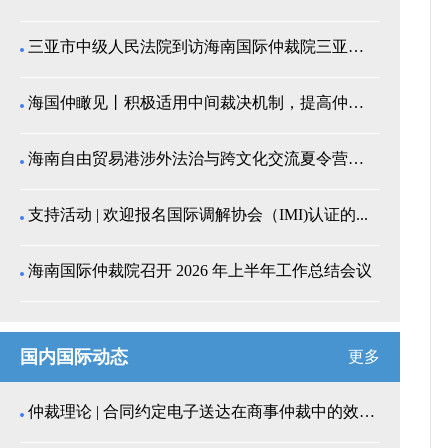
三亚市中级人民法院到访海南国际仲裁院三亚分院座谈交...
海国仲瞰见丨积极适用中间裁决机制，提高仲裁公信力
海南自由贸易港涉外法治与跨文化交流夏令营师生来我院...
支持活动 | 欢迎报名国际调解协会（IMI)认证的...
海南国际仲裁院召开 2026 年上半年工作总结会议
国内国际动态
更多
仲裁理论 | 合同约定电子送达在商事仲裁中的效力认...