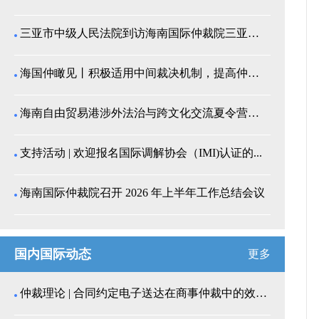
三亚市中级人民法院到访海南国际仲裁院三亚分院座谈交...
海国仲瞰见丨积极适用中间裁决机制，提高仲裁公信力
海南自由贸易港涉外法治与跨文化交流夏令营师生来我院...
支持活动 | 欢迎报名国际调解协会（IMI)认证的...
海南国际仲裁院召开 2026 年上半年工作总结会议
国内国际动态
更多
仲裁理论 | 合同约定电子送达在商事仲裁中的效力认...