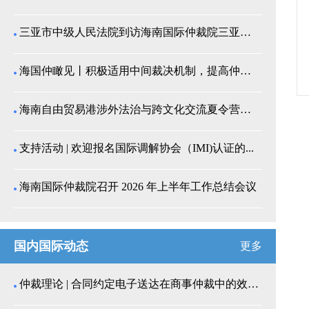
三亚市中级人民法院到访海南国际仲裁院三亚分院座谈交...
海国仲瞰见丨积极适用中间裁决机制，提高仲裁公信力
海南自由贸易港涉外法治与跨文化交流夏令营师生来我院...
支持活动 | 欢迎报名国际调解协会（IMI)认证的...
海南国际仲裁院召开 2026 年上半年工作总结会议
国内国际动态
更多
仲裁理论 | 合同约定电子送达在商事仲裁中的效力认...