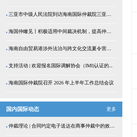
三亚市中级人民法院到访海南国际仲裁院三亚分院座谈交...
海国仲瞰见丨积极适用中间裁决机制，提高仲裁公信力
海南自由贸易港涉外法治与跨文化交流夏令营师生来我院...
支持活动 | 欢迎报名国际调解协会（IMI)认证的...
海南国际仲裁院召开 2026 年上半年工作总结会议
国内国际动态
更多
仲裁理论 | 合同约定电子送达在商事仲裁中的效力认...